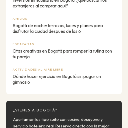
Inversión inmobiliaria en Bogotá: ¿qué buscan los
extranjeros al comprar aquí?
AMIGOS
Bogotá de noche: terrazas, luces y planes para
disfrutar la ciudad después de las 6
ESCAPADAS
Citas creativas en Bogotá para romper la rutina con
tu pareja
ACTIVIDADES AL AIRE LIBRE
Dónde hacer ejercicio en Bogotá sin pagar un
gimnasio
¿VIENES A BOGOTÁ?
Apartamentos tipo suite con cocina, desayuno y
servicio hotelero real. Reserva directa con la mejor