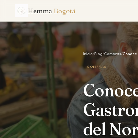
Hemma
Bogotá
Inicio
/
Blog
/
Compras
/
Conoce 
COMPRAS
Conoce
Gastro
del Nor