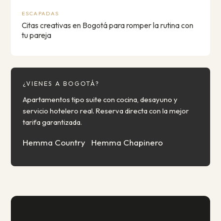
ESCAPADAS
Citas creativas en Bogotá para romper la rutina con
tu pareja
¿VIENES A BOGOTÁ?
Apartamentos tipo suite con cocina, desayuno y
servicio hotelero real. Reserva directa con la mejor
tarifa garantizada.
Hemma Country
Hemma Chapinero