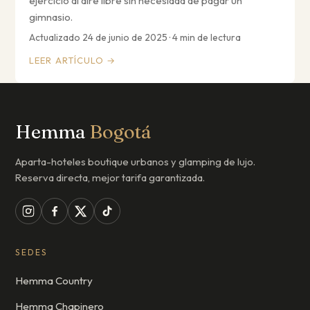
ejercicio al aire libre sin necesidad de pagar un
gimnasio.
Actualizado 24 de junio de 2025 · 4 min de lectura
LEER ARTÍCULO →
Hemma
Bogotá
Aparta-hoteles boutique urbanos y glamping de lujo.
Reserva directa, mejor tarifa garantizada.
SEDES
Hemma Country
Hemma Chapinero