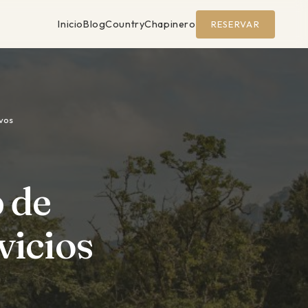
Inicio
Blog
Country
Chapinero
RESERVAR
ivos
 de
vicios