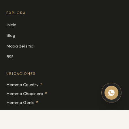
EXPLORA
Inicio
Blog
Mapa del sitio
RSS
UBICACIONES
Hemma Country
↗
Hemma Chapinero
↗
Hemma Genki
↗
WhatsApp · +57 310 8617371
Llamar Country · 310 8617371