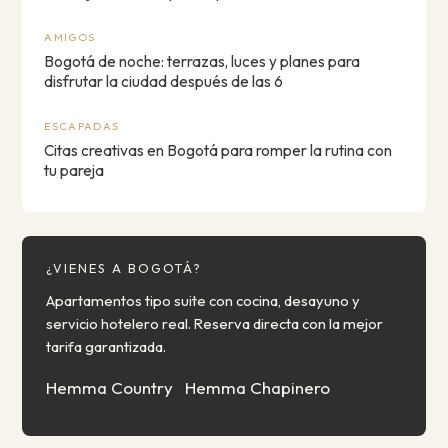
AMIGOS
Bogotá de noche: terrazas, luces y planes para
disfrutar la ciudad después de las 6
ESCAPADAS
Citas creativas en Bogotá para romper la rutina con
tu pareja
¿VIENES A BOGOTÁ?
Apartamentos tipo suite con cocina, desayuno y
servicio hotelero real. Reserva directa con la mejor
tarifa garantizada.
Hemma Country
Hemma Chapinero