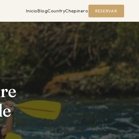
Inicio
Blog
Country
Chapinero
RESERVAR
ire
de